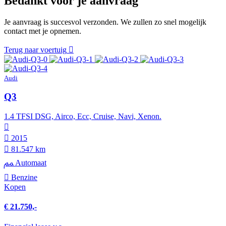
Bedankt voor je aanvraag
Je aanvraag is succesvol verzonden. We zullen zo snel mogelijk
contact met je opnemen.
Terug naar voertuig
Audi
Q3
1.4 TFSI DSG, Airco, Ecc, Cruise, Navi, Xenon.
2015
81.547 km
Automaat
Benzine
Kopen
€ 21.750,-