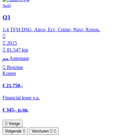
Audi
Q3
1.4 TFSI DSG, Airco, Ecc, Cruise, Navi, Xenon.
2015
81.547 km
Automaat
Benzine
Kopen
€ 21.750,-
Financial lease v.a.
€ 345,- p./m.
Vorige
Volgende
Versturen