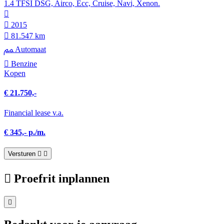
1.4 TFSI DSG, Airco, Ecc, Cruise, Navi, Xenon.
2015
81.547 km
Automaat
Benzine
Kopen
€ 21.750,-
Financial lease v.a.
€ 345,- p./m.
Versturen
Proefrit inplannen