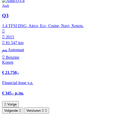
Audi
Q3
1.4 TFSI DSG, Airco, Ecc, Cruise, Navi, Xenon.
2015
81.547 km
Automaat
Benzine
Kopen
€ 21.750,-
Financial lease v.a.
€ 345,- p./m.
Vorige
Volgende
Versturen