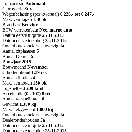
Transmissie
Automaat
Carrosserie
Suv
Wegenbelasting (per kwartaal)
€ 226,- tot € 247,-
Max. vermogen
150 pk
Brandstof
Benzine
BTW verrekenbaar
Nee, marge auto
Datum eerste uitgifte
25-11-2015
Datum eerste toelating
25-11-2015
Onderhoudsboekjes aanwezig
Ja
Aantal zitplaatsen
5
Aantal Deuren
5
Bouwjaar
2015
Bouwmaand
November
Cilinderinhoud
1.395 cc
Aantal cilinders
4
Max. vermogen
150 pk
Topsnelheid
200 km/h
Acceleratie (0 - 100)
8 sec
Aantal versnellingen
6
Gewicht
1.380 kg
Max. trekgewicht
1.800 kg
Onderhoudsboekjes aanwezig
Ja
Dealeronderhouden
Ja
Datum eerste uitgifte
25-11-2015
Datum eerste toelating
25-11-2015