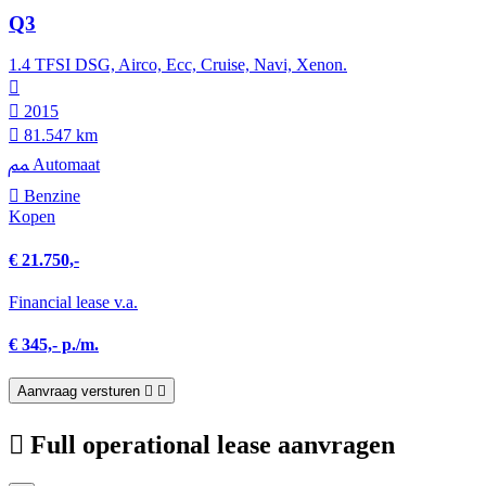
Q3
1.4 TFSI DSG, Airco, Ecc, Cruise, Navi, Xenon.
2015
81.547 km
Automaat
Benzine
Kopen
€ 21.750,-
Financial lease v.a.
€ 345,- p./m.
Aanvraag versturen
Full operational lease aanvragen